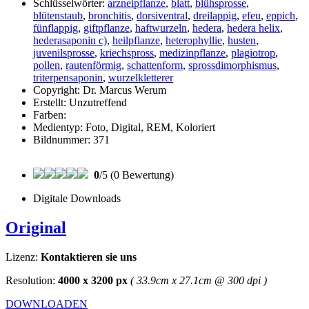
Schlüsselwörter:
arzneipflanze
,
blatt
,
blühsprosse
,
blütenstaub
,
bronchitis
,
dorsiventral
,
dreilappig
,
efeu
,
eppich
,
fünflappig
,
giftpflanze
,
haftwurzeln
,
hedera
,
hedera helix
,
hederasaponin c)
,
heilpflanze
,
heterophyllie
,
husten
,
juvenilsprosse
,
kriechspross
,
medizinpflanze
,
plagiotrop
,
pollen
,
rautenförmig
,
schattenform
,
sprossdimorphismus
,
triterpensaponin
,
wurzelkletterer
Copyright:
Dr. Marcus Werum
Erstellt:
Unzutreffend
Farben:
Medientyp:
Foto, Digital, REM, Koloriert
Bildnummer:
371
0
/5 (0 Bewertung)
Digitale Downloads
Original
Lizenz:
Kontaktieren sie uns
Resolution:
4000 x 3200 px
( 33.9cm x 27.1cm @ 300 dpi )
DOWNLOADEN