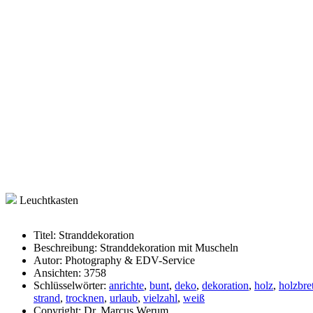
Leuchtkasten
Titel:
Stranddekoration
Beschreibung:
Stranddekoration mit Muscheln
Autor:
Photography & EDV-Service
Ansichten:
3758
Schlüsselwörter:
anrichte
,
bunt
,
deko
,
dekoration
,
holz
,
holzbret
strand
,
trocknen
,
urlaub
,
vielzahl
,
weiß
Copyright:
Dr. Marcus Werum