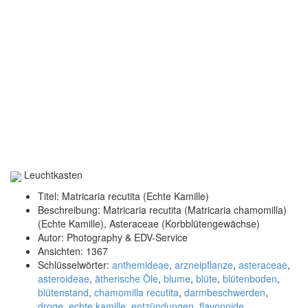
Leuchtkasten
Titel:
Matricaria recutita (Echte Kamille)
Beschreibung:
Matricaria recutita (Matricaria chamomilla)
(Echte Kamille), Asteraceae (Korbblütengewächse)
Autor:
Photography & EDV-Service
Ansichten:
1367
Schlüsselwörter:
anthemideae
,
arzneipflanze
,
asteraceae
,
asteroideae
,
ätherische Öle
,
blume
,
blüte
,
blütenboden
,
blütenstand
,
chamomilla recutita
,
darmbeschwerden
,
droge
,
echte kamille
,
entzündungen
,
flavonoide
,