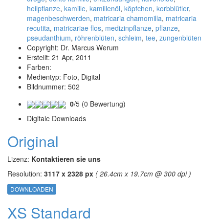
heilpflanze
,
kamille
,
kamillenöl
,
köpfchen
,
korbblütler
,
magenbeschwerden
,
matricaria chamomilla
,
matricaria
recutita
,
matricariae flos
,
medizinpflanze
,
pflanze
,
pseudanthium
,
röhrenblüten
,
schleim
,
tee
,
zungenblüten
Copyright:
Dr. Marcus Werum
Erstellt:
21 Apr, 2011
Farben:
Medientyp:
Foto, Digital
Bildnummer:
502
0
/5 (0 Bewertung)
Digitale Downloads
Original
Lizenz:
Kontaktieren sie uns
Resolution:
3117 x 2328 px
( 26.4cm x 19.7cm @ 300 dpi )
DOWNLOADEN
XS Standard