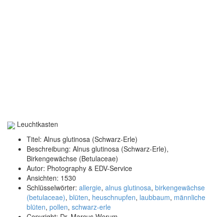
Leuchtkasten
Titel:
Alnus glutinosa (Schwarz-Erle)
Beschreibung:
Alnus glutinosa (Schwarz-Erle),
Birkengewächse (Betulaceae)
Autor:
Photography & EDV-Service
Ansichten:
1530
Schlüsselwörter:
allergie
,
alnus glutinosa
,
birkengewächse
(betulaceae)
,
blüten
,
heuschnupfen
,
laubbaum
,
männliche
blüten
,
pollen
,
schwarz-erle
Copyright:
Dr. Marcus Werum